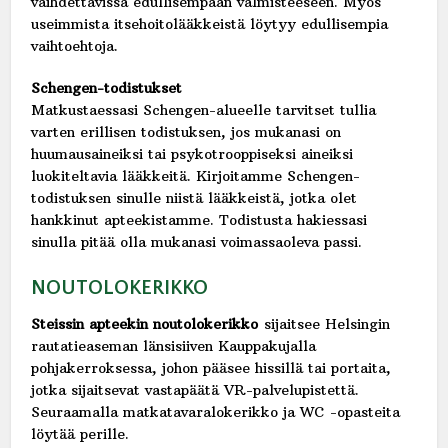
vaihdettavissa edullisempaan valmisteeseen. Myös
useimmista itsehoitolääkkeistä löytyy edullisempia
vaihtoehtoja.
Schengen-todistukset
Matkustaessasi Schengen-alueelle tarvitset tullia
varten erillisen todistuksen, jos mukanasi on
huumausaineiksi tai psykotrooppiseksi aineiksi
luokiteltavia lääkkeitä. Kirjoitamme Schengen-
todistuksen sinulle niistä lääkkeistä, jotka olet
hankkinut apteekistamme. Todistusta hakiessasi
sinulla pitää olla mukanasi voimassaoleva passi.
NOUTOLOKERIKKO
Steissin apteekin noutolokerikko
sijaitsee Helsingin
rautatieaseman länsisiiven Kauppakujalla
pohjakerroksessa, johon pääsee hissillä tai portaita,
jotka sijaitsevat vastapäätä VR-palvelupistettä.
Seuraamalla matkatavaralokerikko ja WC -opasteita
löytää perille.