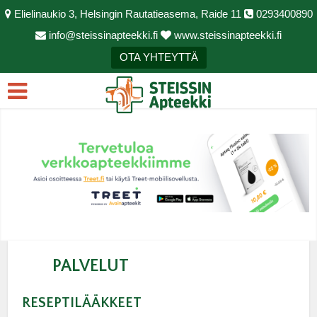
Elielinaukio 3, Helsingin Rautatieasema, Raide 11
0293400890
info@steissinapteekki.fi
www.steissinapteekki.fi
OTA YHTEYTTÄ
PALVELUT
RESEPTILÄÄKKEET