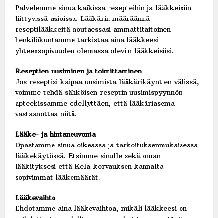
Palvelemme sinua kaikissa resepteihin ja lääkkeisiin
liittyvissä asioissa. Lääkärin määräämiä
reseptilääkkeitä noutaessasi ammattitaitoinen
henkilökuntamme tarkistaa aina lääkkeesi
yhteensopivuuden olemassa oleviin lääkkeisiisi.
Reseptien uusiminen ja toimittaminen
Jos reseptisi kaipaa uusimista lääkärikäyntien välissä,
voimme tehdä sähköisen reseptin uusimispyynnön
apteekissamme edellyttäen, että lääkäriasema
vastaanottaa niitä.
Lääke- ja hintaneuvonta
Opastamme sinua oikeassa ja tarkoituksenmukaisessa
lääkekäytössä. Etsimme sinulle sekä oman
lääkityksesi että Kela-korvauksen kannalta
sopivimmat lääkemäärät.
Lääkevaihto
Ehdotamme aina lääkevaihtoa, mikäli lääkkeesi on