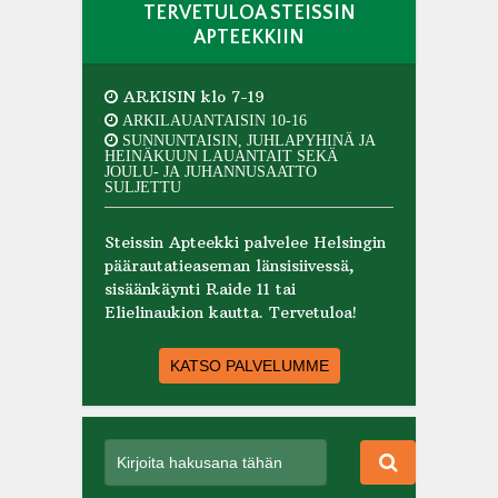
TERVETULOA STEISSIN
APTEEKKIIN
ARKISIN klo 7-19
ARKILAUANTAISIN 10-16
SUNNUNTAISIN, JUHLAPYHINÄ JA
HEINÄKUUN LAUANTAIT SEKÄ
JOULU- JA JUHANNUSAATTO
SULJETTU
Steissin Apteekki palvelee Helsingin
päärautatieaseman länsisiivessä,
sisäänkäynti Raide 11 tai
Elielinaukion kautta. Tervetuloa!
KATSO PALVELUMME