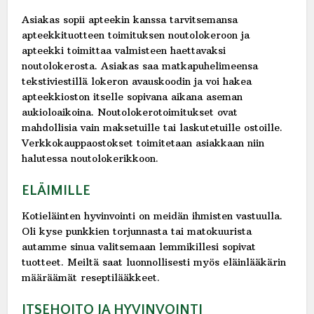
Asiakas sopii apteekin kanssa tarvitsemansa
apteekkituotteen toimituksen noutolokeroon ja
apteekki toimittaa valmisteen haettavaksi
noutolokerosta. Asiakas saa matkapuhelimeensa
tekstiviestillä lokeron avauskoodin ja voi hakea
apteekkioston itselle sopivana aikana aseman
aukioloaikoina. Noutolokerotoimitukset ovat
mahdollisia vain maksetuille tai laskutetuille ostoille.
Verkkokauppaostokset toimitetaan asiakkaan niin
halutessa noutolokerikkoon.
ELÄIMILLE
Kotieläinten hyvinvointi on meidän ihmisten vastuulla.
Oli kyse punkkien torjunnasta tai matokuurista
autamme sinua valitsemaan lemmikillesi sopivat
tuotteet. Meiltä saat luonnollisesti myös eläinlääkärin
määräämät reseptilääkkeet.
ITSEHOITO JA HYVINVOINTI